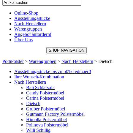
Online-Shop
Ausstellungsstücke
Nach Herstellern
Warengruppen
Angebot anfordern!
Über Uns
SHOP NAVIGATION
PodiPolster
>
Warengruppen
>
Nach Herstellern
>
Dietsch
Ausstellungsstücke bis zu 50% reduziert!
Ihre Wunsch-Kombination
Nach Herstellern
Bali Schlafsofa
Candy Polstermöbel
Carina Polstermöbel
Dietsch
Gruber Polstermöbel
Gutmann Factory Polstermöbel
Himolla Polstermöbel
Polinova Polstermöbel
Willi Schillig