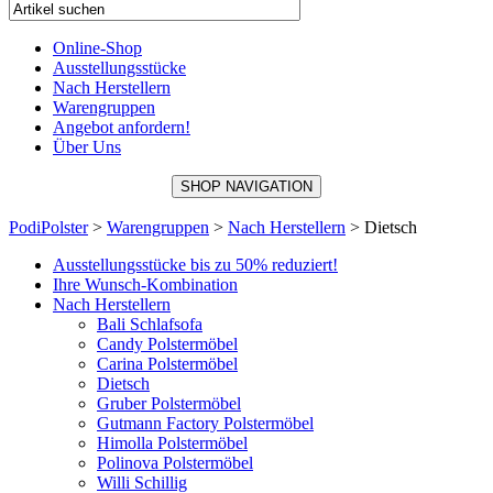
Online-Shop
Ausstellungsstücke
Nach Herstellern
Warengruppen
Angebot anfordern!
Über Uns
SHOP NAVIGATION
PodiPolster
>
Warengruppen
>
Nach Herstellern
>
Dietsch
Ausstellungsstücke bis zu 50% reduziert!
Ihre Wunsch-Kombination
Nach Herstellern
Bali Schlafsofa
Candy Polstermöbel
Carina Polstermöbel
Dietsch
Gruber Polstermöbel
Gutmann Factory Polstermöbel
Himolla Polstermöbel
Polinova Polstermöbel
Willi Schillig