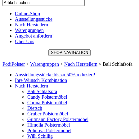
Online-Shop
Ausstellungsstücke
Nach Herstellern
Warengruppen
Angebot anfordern!
Über Uns
SHOP NAVIGATION
PodiPolster
>
Warengruppen
>
Nach Herstellern
>
Bali Schlafsofa
Ausstellungsstücke bis zu 50% reduziert!
Ihre Wunsch-Kombination
Nach Herstellern
Bali Schlafsofa
Candy Polstermöbel
Carina Polstermöbel
Dietsch
Gruber Polstermöbel
Gutmann Factory Polstermöbel
Himolla Polstermöbel
Polinova Polstermöbel
Willi Schillig