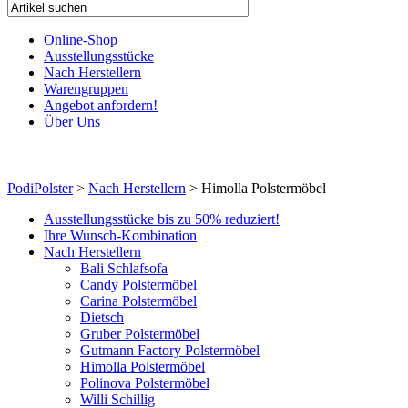
Online-Shop
Ausstellungsstücke
Nach Herstellern
Warengruppen
Angebot anfordern!
Über Uns
PodiPolster
>
Nach Herstellern
>
Himolla Polstermöbel
Ausstellungsstücke bis zu 50% reduziert!
Ihre Wunsch-Kombination
Nach Herstellern
Bali Schlafsofa
Candy Polstermöbel
Carina Polstermöbel
Dietsch
Gruber Polstermöbel
Gutmann Factory Polstermöbel
Himolla Polstermöbel
Polinova Polstermöbel
Willi Schillig