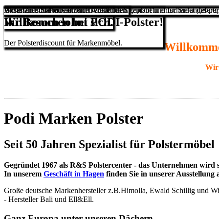
Wohnlandschaften mit Ihnen zusammen geplant und für Sie angefertigt
Unser Ziel: Sie müssen sich wohlfühlen.
Anfassen und Probesitzen. Gerade bei Sitzmöbeln entscheidet das per
Ihr Besuch lohnt sich.
Willkommen bei PODI-Polster!
Der Polsterdiscount für Markenmöbel.
Willkommen
Wir 
Podi Marken Polster
Seit 50 Jahren Spezialist für Polstermöbel
Gegründet 1967 als R&S Polstercenter - das Unternehmen wird sch
In unserem
Geschäft in Hagen
finden Sie in unserer Ausstellung
Große deutsche Markenhersteller z.B.Himolla, Ewald Schillig und Will
- Hersteller Bali und Ell&Ell.
Ganz Europa unter unseren Dächern.