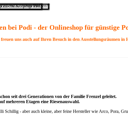
 zu erstaunlichen Preisen!
sönliche Körpergefühl.
 bei Podi - der Onlineshop für günstige P
freuen uns auch auf Ihren Besuch in den Ausstellungsräumen in 
on seit drei Generationen von der Familie Frenzel geleitet.
 auf mehreren Etagen eine Riesenauswahl.
i Schillig - aber auch kleine, aber feine Hersteller wie Arco, Pora, Gr